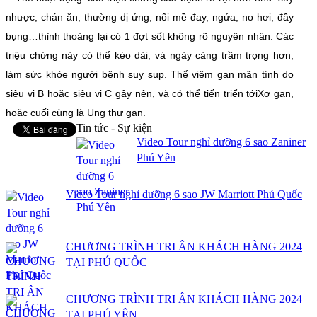
nhược, chán ăn, thường dị ứng, nổi mề đay, ngứa, no hơi, đầy
bụng…thỉnh thoảng lại có 1 đợt sốt không rõ nguyên nhân. Các
triệu chứng này có thể kéo dài, và ngày càng trầm trọng hơn,
làm sức khỏe người bệnh suy sụp. Thể viêm gan mãn tính do
siêu vi B hoặc siêu vi C gây nên, và có thể tiến triển tớiXơ gan,
hoặc cuối cùng là Ung thư gan.
Tin tức - Sự kiện
Video Tour nghỉ dưỡng 6 sao Zaniner
Phú Yên
Video Tour nghỉ dưỡng 6 sao JW Marriott Phú Quốc
CHƯƠNG TRÌNH TRI ÂN KHÁCH HÀNG 2024
TẠI PHÚ QUỐC
CHƯƠNG TRÌNH TRI ÂN KHÁCH HÀNG 2024
TẠI PHÚ YÊN