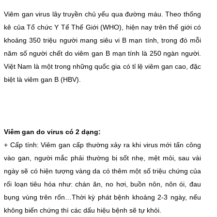
Viêm gan virus lây truyền chủ yếu qua đường máu. Theo thống
kê của Tổ chức Y Tế Thế Giới (WHO), hiện nay trên thế giới có
khoảng 350 triệu người mang siêu vi B mạn tính, trong đó mỗi
năm số người chết do viêm gan B mạn tính là 250 ngàn người.
Việt Nam là một trong những quốc gia có tỉ lệ viêm gan cao, đặc
biệt là viêm gan B (HBV).
Viêm gan do virus có 2 dạng:
+ Cấp tính: Viêm gan cấp thường xảy ra khi virus mới tấn công
vào gan, người mắc phải thường bị sốt nhẹ, mệt mỏi, sau vài
ngày sẽ có hiện tượng vàng da có thêm một số triệu chứng của
rối loạn tiêu hóa như: chán ăn, no hơi, buồn nôn, nôn ói, đau
bụng vùng trên rốn…Thời kỳ phát bệnh khoảng 2-3 ngày, nếu
không biến chứng thì các dấu hiệu bệnh sẽ tự khỏi.