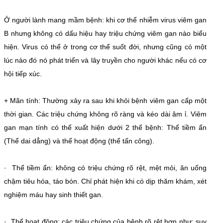
Ở người lành mang mầm bệnh: khi cơ thể nhiễm virus viêm gan
B nhưng không có dấu hiệu hay triệu chứng viêm gan nào biểu
hiện. Virus có thể ở trong cơ thể suốt đời, nhưng cũng có một
lúc nào đó nó phát triển và lây truyền cho người khác nếu có cơ
hội tiếp xúc.
+ Mãn tính: Thường xảy ra sau khi khỏi bệnh viêm gan cấp một
thời gian. Các triệu chứng không rõ ràng và kéo dài âm ỉ. Viêm
gan mạn tính có thể xuất hiện dưới 2 thể bệnh: Thể tiềm ẩn
(Thể dai dẳng) và thể hoạt động (thể tấn công).
· Thể tiềm ẩn: không có triệu chứng rõ rệt, mệt mỏi, ăn uống
chậm tiêu hóa, táo bón. Chỉ phát hiện khi có dịp thăm khám, xét
nghiệm máu hay sinh thiết gan.
· Thể hoạt động: các triệu chứng của bệnh rõ rệt hơn như: suy