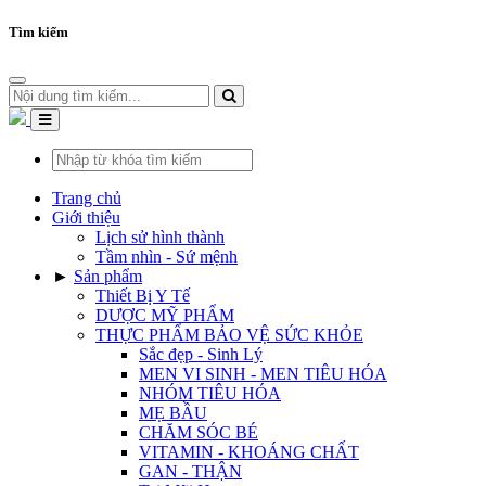
Tìm kiếm
Trang chủ
Giới thiệu
Lịch sử hình thành
Tầm nhìn - Sứ mệnh
►
Sản phẩm
Thiết Bị Y Tế
DƯỢC MỸ PHẨM
THỰC PHẨM BẢO VỆ SỨC KHỎE
Sắc đẹp - Sinh Lý
MEN VI SINH - MEN TIÊU HÓA
NHÓM TIÊU HÓA
MẸ BẦU
CHĂM SÓC BÉ
VITAMIN - KHOÁNG CHẤT
GAN - THẬN