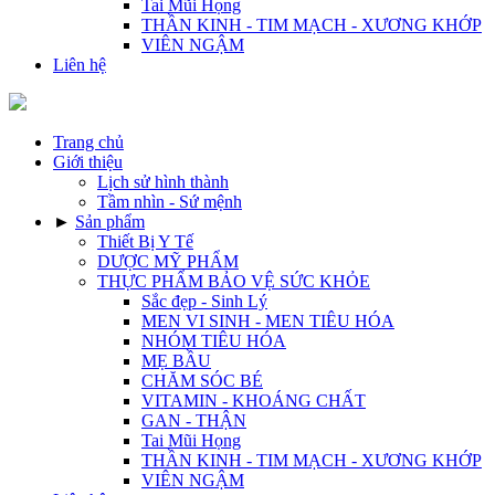
Tai Mũi Họng
THẦN KINH - TIM MẠCH - XƯƠNG KHỚP
VIÊN NGẬM
Liên hệ
Trang chủ
Giới thiệu
Lịch sử hình thành
Tầm nhìn - Sứ mệnh
►
Sản phẩm
Thiết Bị Y Tế
DƯỢC MỸ PHẨM
THỰC PHẨM BẢO VỆ SỨC KHỎE
Sắc đẹp - Sinh Lý
MEN VI SINH - MEN TIÊU HÓA
NHÓM TIÊU HÓA
MẸ BẦU
CHĂM SÓC BÉ
VITAMIN - KHOÁNG CHẤT
GAN - THẬN
Tai Mũi Họng
THẦN KINH - TIM MẠCH - XƯƠNG KHỚP
VIÊN NGẬM