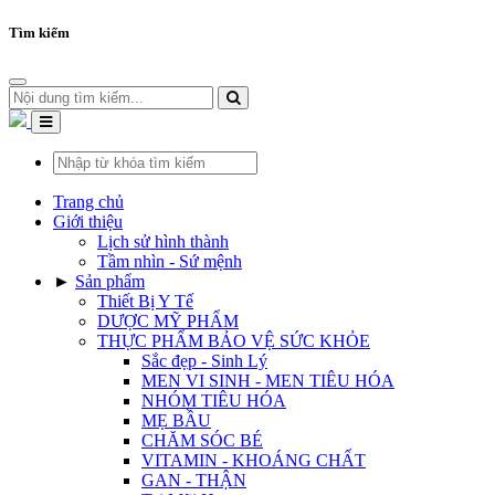
Tìm kiếm
Trang chủ
Giới thiệu
Lịch sử hình thành
Tầm nhìn - Sứ mệnh
►
Sản phẩm
Thiết Bị Y Tế
DƯỢC MỸ PHẨM
THỰC PHẨM BẢO VỆ SỨC KHỎE
Sắc đẹp - Sinh Lý
MEN VI SINH - MEN TIÊU HÓA
NHÓM TIÊU HÓA
MẸ BẦU
CHĂM SÓC BÉ
VITAMIN - KHOÁNG CHẤT
GAN - THẬN