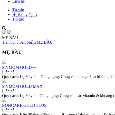
Liên hệ
Tư vấn
Hệ thống đại lý
Tin tức
MẸ BẦU
Trang chủ
Sản phẩm
MẸ BẦU
MẸ BẦU
MYMOM GOLD++
Liên hệ
Quy cách: Lọ 30 viên. Công dụng: Cung cấp omega 3, acid folic, khoáng 
MYMOM GOLD MAX
Liên hệ
Quy cách: Lọ 30 viên. Công dụng: Cung cấp các vitamin & khoáng c
BONCARE GOLD PLUS
Liên hệ
Quy cách: Hộp 20 ống. Công dụng: Bổ sung Calci và vitamin D, hạn