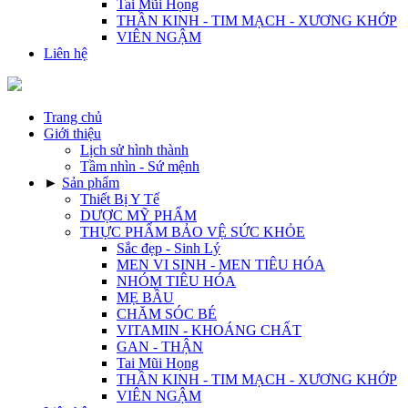
Tai Mũi Họng
THẦN KINH - TIM MẠCH - XƯƠNG KHỚP
VIÊN NGẬM
Liên hệ
Trang chủ
Giới thiệu
Lịch sử hình thành
Tầm nhìn - Sứ mệnh
►
Sản phẩm
Thiết Bị Y Tế
DƯỢC MỸ PHẨM
THỰC PHẨM BẢO VỆ SỨC KHỎE
Sắc đẹp - Sinh Lý
MEN VI SINH - MEN TIÊU HÓA
NHÓM TIÊU HÓA
MẸ BẦU
CHĂM SÓC BÉ
VITAMIN - KHOÁNG CHẤT
GAN - THẬN
Tai Mũi Họng
THẦN KINH - TIM MẠCH - XƯƠNG KHỚP
VIÊN NGẬM