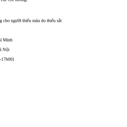
g cho người thiếu máu do thiếu sắt
hí Minh
à Nội
0-17h00)