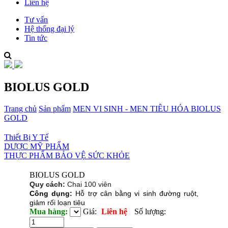
Liên hệ
Tư vấn
Hệ thống đại lý
Tin tức
BIOLUS GOLD
Trang chủ
Sản phẩm
MEN VI SINH - MEN TIÊU HÓA
BIOLUS
GOLD
Thiết Bị Y Tế
DƯỢC MỸ PHẨM
THỰC PHẨM BẢO VỆ SỨC KHỎE
BIOLUS GOLD
Quy cách:
Chai 100 viên
Công dụng:
Hỗ trợ cân bằng vi sinh đường ruột,
giảm rối loạn tiêu
Mua hàng:
Giá:
Liên hệ
Số lượng: