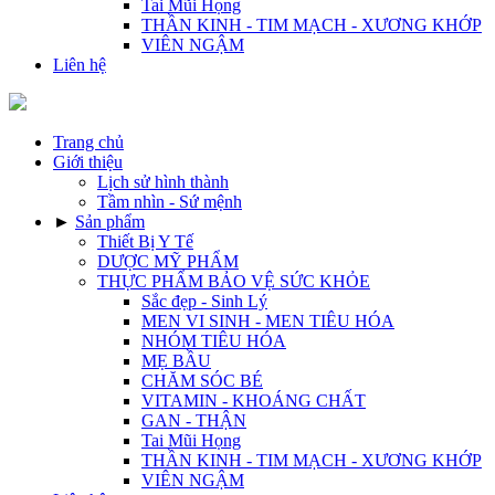
Tai Mũi Họng
THẦN KINH - TIM MẠCH - XƯƠNG KHỚP
VIÊN NGẬM
Liên hệ
Trang chủ
Giới thiệu
Lịch sử hình thành
Tầm nhìn - Sứ mệnh
►
Sản phẩm
Thiết Bị Y Tế
DƯỢC MỸ PHẨM
THỰC PHẨM BẢO VỆ SỨC KHỎE
Sắc đẹp - Sinh Lý
MEN VI SINH - MEN TIÊU HÓA
NHÓM TIÊU HÓA
MẸ BẦU
CHĂM SÓC BÉ
VITAMIN - KHOÁNG CHẤT
GAN - THẬN
Tai Mũi Họng
THẦN KINH - TIM MẠCH - XƯƠNG KHỚP
VIÊN NGẬM