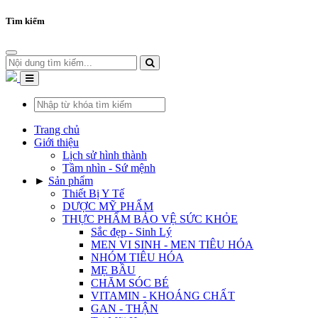
Tìm kiếm
Trang chủ
Giới thiệu
Lịch sử hình thành
Tầm nhìn - Sứ mệnh
►
Sản phẩm
Thiết Bị Y Tế
DƯỢC MỸ PHẨM
THỰC PHẨM BẢO VỆ SỨC KHỎE
Sắc đẹp - Sinh Lý
MEN VI SINH - MEN TIÊU HÓA
NHÓM TIÊU HÓA
MẸ BẦU
CHĂM SÓC BÉ
VITAMIN - KHOÁNG CHẤT
GAN - THẬN