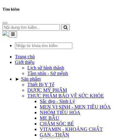
Tìm kiếm
Trang chủ
Giới thiệu
Lịch sử hình thành
Tầm nhìn - Sứ mệnh
►
Sản phẩm
Thiết Bị Y Tế
DƯỢC MỸ PHẨM
THỰC PHẨM BẢO VỆ SỨC KHỎE
Sắc đẹp - Sinh Lý
MEN VI SINH - MEN TIÊU HÓA
NHÓM TIÊU HÓA
MẸ BẦU
CHĂM SÓC BÉ
VITAMIN - KHOÁNG CHẤT
GAN - THẬN