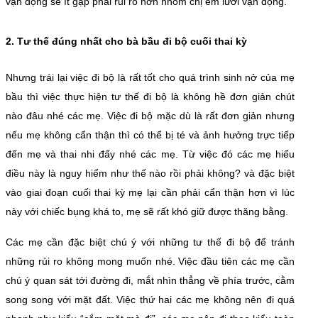
vận động sẽ ít gặp phải rủi ro hơn nhóm chị em lười vận động.
2. Tư thế đúng nhất cho bà bầu đi bộ cuối thai kỳ
Nhưng trái lại việc đi bộ là rất tốt cho quá trình sinh nở của mẹ
bầu thì việc thực hiện tư thế đi bộ là không hề đơn giản chút
nào đâu nhé các mẹ. Việc đi bộ mặc dù là rất đơn giản nhưng
nếu mẹ không cẩn thận thì có thể bị té và ảnh hưởng trực tiếp
đến mẹ và thai nhi đấy nhé các mẹ. Từ việc đó các mẹ hiểu
điều này là nguy hiểm như thế nào rồi phải không? và đặc biệt
vào giai đoạn cuối thai kỳ mẹ lại cần phải cẩn thận hơn vì lúc
này với chiếc bụng khá to, mẹ sẽ rất khó giữ được thăng bằng.
Các mẹ cần đặc biệt chú ý với những tư thế đi bộ để tránh
những rủi ro không mong muốn nhé. Việc đầu tiên các mẹ cần
chú ý quan sát tới đường đi, mắt nhìn thẳng về phía trước, cằm
song song với mặt đất. Việc thứ hai các mẹ không nên đi quá