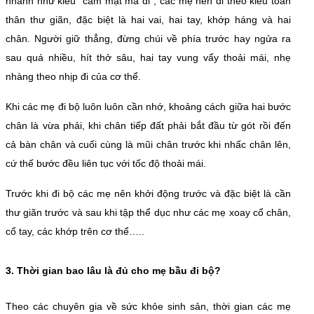
nhanh như kiểu “cắm mặt mà đi”, các mẹ nên đi theo kiểu toàn
thân thư giãn, đặc biệt là hai vai, hai tay, khớp háng và hai
chân. Người giữ thẳng, đừng chúi về phía trước hay ngửa ra
sau quá nhiều, hít thở sâu, hai tay vung vẩy thoải mái, nhẹ
nhàng theo nhịp đi của cơ thể.
Khi các mẹ đi bộ luôn luôn cần nhớ, khoảng cách giữa hai bước
chân là vừa phải, khi chân tiếp đất phải bắt đầu từ gót rồi đến
cả bàn chân và cuối cùng là mũi chân trước khi nhấc chân lên,
cứ thế bước đều liên tục với tốc độ thoải mái.
Trước khi đi bộ các mẹ nên khởi động trước và đặc biệt là cần
thư giãn trước và sau khi tập thể dục như các mẹ xoay cổ chân,
cổ tay, các khớp trên cơ thể…..
3. Thời gian bao lâu là đủ cho mẹ bầu đi bộ?
Theo các chuyên gia về sức khỏe sinh sản, thời gian các mẹ