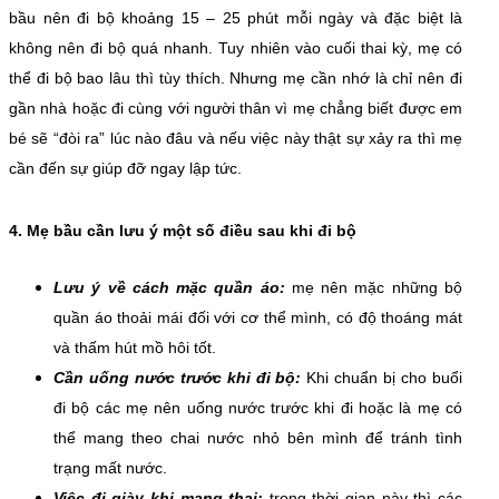
bầu nên đi bộ khoảng 15 – 25 phút mỗi ngày và đặc biệt là
không nên đi bộ quá nhanh. Tuy nhiên vào cuối thai kỳ, mẹ có
thể đi bộ bao lâu thì tùy thích. Nhưng mẹ cần nhớ là chỉ nên đi
gần nhà hoặc đi cùng với người thân vì mẹ chẳng biết được em
bé sẽ “đòi ra” lúc nào đâu và nếu việc này thật sự xảy ra thì mẹ
cần đến sự giúp đỡ ngay lập tức.
4. Mẹ bầu cần lưu ý một số điều sau khi đi bộ
Lưu ý về cách mặc quần áo:
mẹ nên mặc những bộ
quần áo thoải mái đối với cơ thể mình, có độ thoáng mát
và thấm hút mồ hôi tốt.
Cần uống nước trước khi đi bộ:
Khi chuẩn bị cho buổi
đi bộ các mẹ nên uống nước trước khi đi hoặc là mẹ có
thể mang theo chai nước nhỏ bên mình để tránh tình
trạng mất nước.
Việc đi giày khi mang thai:
trong thời gian này thì các