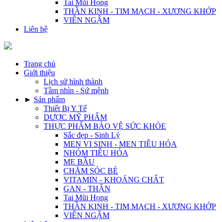
Tai Mũi Họng
THẦN KINH - TIM MẠCH - XƯƠNG KHỚP
VIÊN NGẬM
Liên hệ
Trang chủ
Giới thiệu
Lịch sử hình thành
Tầm nhìn - Sứ mệnh
►
Sản phẩm
Thiết Bị Y Tế
DƯỢC MỸ PHẨM
THỰC PHẨM BẢO VỆ SỨC KHỎE
Sắc đẹp - Sinh Lý
MEN VI SINH - MEN TIÊU HÓA
NHÓM TIÊU HÓA
MẸ BẦU
CHĂM SÓC BÉ
VITAMIN - KHOÁNG CHẤT
GAN - THẬN
Tai Mũi Họng
THẦN KINH - TIM MẠCH - XƯƠNG KHỚP
VIÊN NGẬM